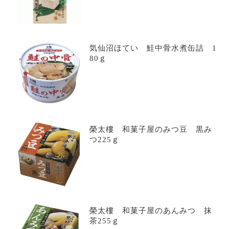
気仙沼ほてい 鮭中骨水煮缶詰 1
80ｇ
榮太樓 和菓子屋のみつ豆 黒み
つ225ｇ
榮太樓 和菓子屋のあんみつ 抹
茶255ｇ