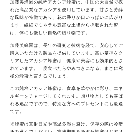
加藤美蜂園の純粋アカシア蜂蜜は、中国の大自然で採
れた高品質なアカシアを使用しています。甘さと芳醇
な風味が特徴であり、花の香りが口いっぱいに広がり
ます。繊細でミネラル豊富な土壌から採取された蜜
は、体にも優しい自然の贈り物です。
加藤美蜂園は、長年の研究と技術を経て、安心してご
購入いただける製品を提供しています。高い基準をク
リアしたアカシア蜂蜜は、健康や美容にも効果的とさ
れています。一度食べたらやみつきになる、まさに究
極の蜂蜜と言えるでしょう。
この純粋アカシア蜂蜜は、食卓を華やかに彩り、エネ
ルギーをチャージしてくれます。贈り物としても喜ば
れる逸品ですので、特別な方へのプレゼントにも最適
です。
※蜂蜜は直射日光や高温多湿を避け、保存の際は冷暗
所を選んでください。賞味期限を過ぎた蜂蜜はお避け