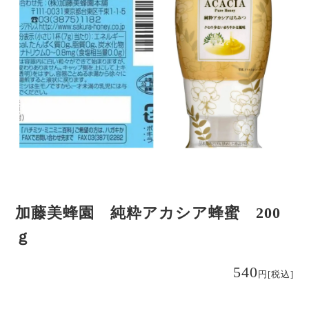
加藤美蜂園 純粋アカシア蜂蜜 200
ｇ
540
円
[税込]