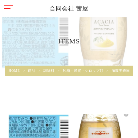
合同会社 茜屋
ITEMS
HOME
>
商品
>
調味料
>
砂糖・蜂蜜・シロップ類
>
加藤美蜂園 純