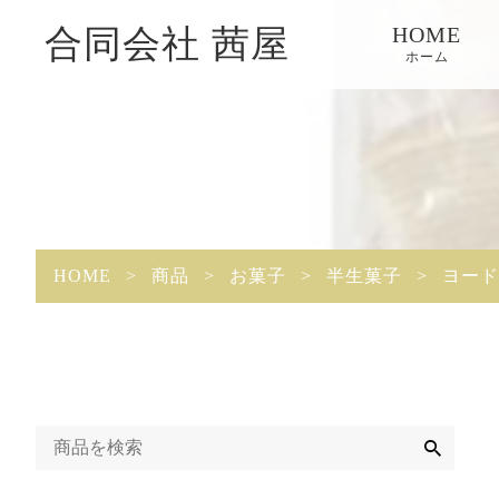
HOME
合同会社 茜屋
ホーム
HOME
>
商品
>
お菓子
>
半生菓子
>
ヨード
検
索