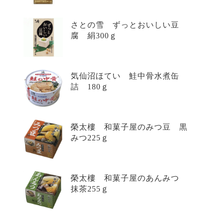
さとの雪 ずっとおいしい豆
腐 絹300ｇ
気仙沼ほてい 鮭中骨水煮缶
詰 180ｇ
榮太樓 和菓子屋のみつ豆 黒
みつ225ｇ
榮太樓 和菓子屋のあんみつ
抹茶255ｇ