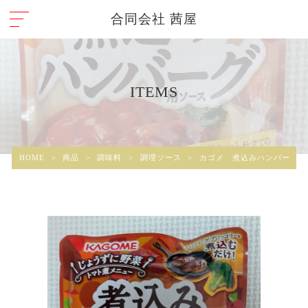
合同会社 茜屋
ITEMS
HOME
>
商品
>
調味料
>
調理ソース
>
カゴメ 煮込みハンバーグ用