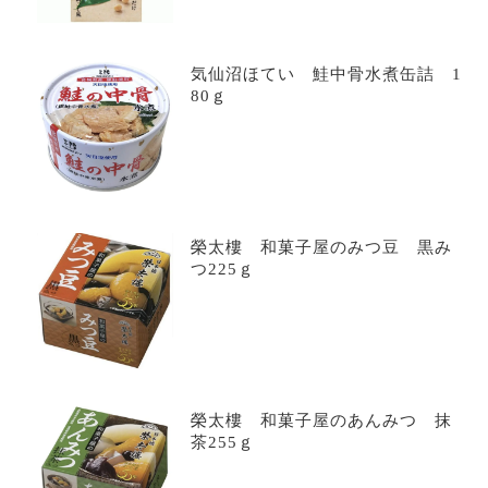
気仙沼ほてい 鮭中骨水煮缶詰 1
80ｇ
榮太樓 和菓子屋のみつ豆 黒み
つ225ｇ
榮太樓 和菓子屋のあんみつ 抹
茶255ｇ