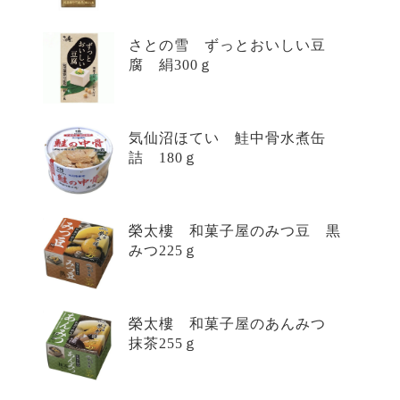
さとの雪 ずっとおいしい豆
腐 絹300ｇ
気仙沼ほてい 鮭中骨水煮缶
詰 180ｇ
榮太樓 和菓子屋のみつ豆 黒
みつ225ｇ
榮太樓 和菓子屋のあんみつ
抹茶255ｇ