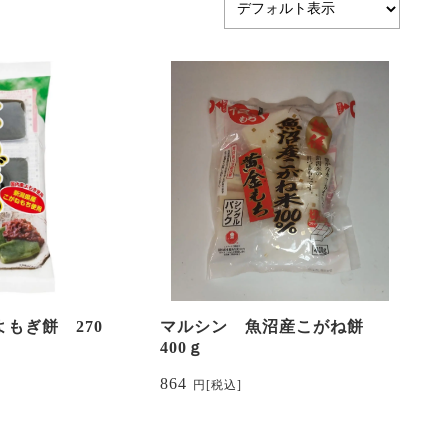
もぎ餅 270
マルシン 魚沼産こがね餅
400ｇ
864
円
[税込]