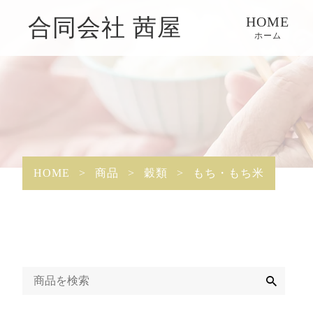
HOME
合同会社 茜屋
ホーム
HOME
>
商品
>
穀類
>
もち・もち米
検
索