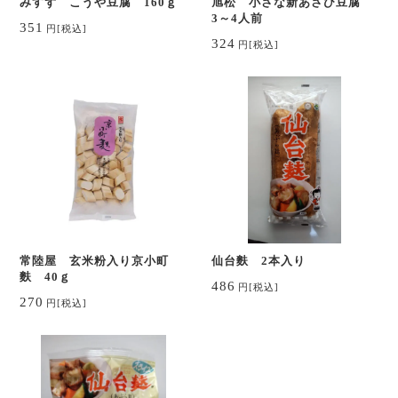
みすず こうや豆腐 160ｇ
旭松 小さな新あさひ豆腐
3～4人前
351
円
[税込]
324
円
[税込]
常陸屋 玄米粉入り京小町
仙台麩 2本入り
麩 40ｇ
486
円
[税込]
270
円
[税込]