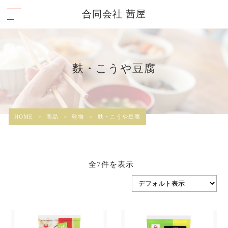
合同会社 茜屋
麩・こうや豆腐
HOME
>
商品
>
乾物
>
麩・こうや豆腐
全7件を表示