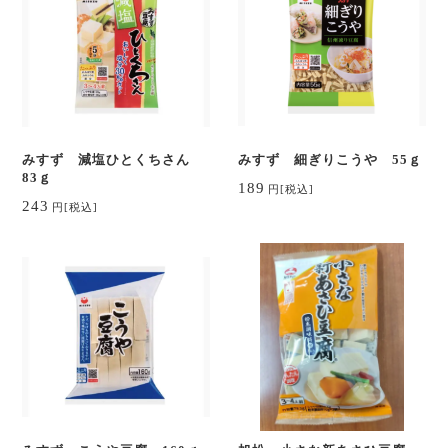
みすず 減塩ひとくちさん
みすず 細ぎりこうや 55ｇ
83ｇ
189
円
[税込]
243
円
[税込]