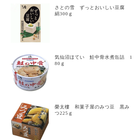
さとの雪 ずっとおいしい豆腐
絹300ｇ
気仙沼ほてい 鮭中骨水煮缶詰 1
80ｇ
榮太樓 和菓子屋のみつ豆 黒み
つ225ｇ